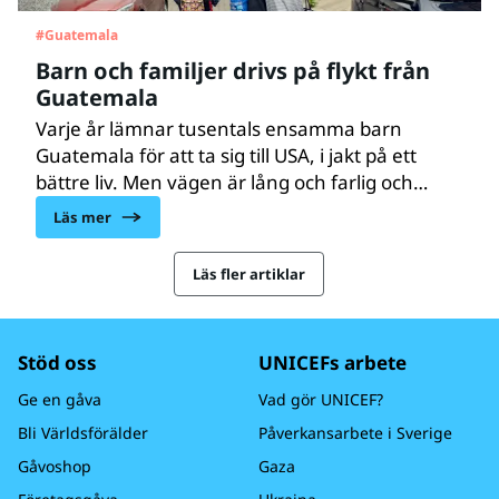
#
Guatemala
Barn och familjer drivs på flykt från
Guatemala
Varje år lämnar tusentals ensamma barn
Guatemala för att ta sig till USA, i jakt på ett
bättre liv. Men vägen är lång och farlig och
innebär stora risker. Många av barnen stoppas
Läs mer
på vägen och skickas tillbaka igen, ofta med
skuldkänslor inför familjen för att de inte
Läs fler artiklar
lyckats. UNICEF hjälper barnen att bearbeta
trauman men även att återintegrera dem
i samhället.
Stöd oss
UNICEFs arbete
Ge en gåva
Vad gör UNICEF?
Bli Världsförälder
Påverkansarbete i Sverige
Gåvoshop
Gaza