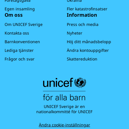
Företagsgåva
Ukraina
Egen insamling
Fler katastrofinsatser
Om oss
Information
Om UNICEF Sverige
Press och media
Kontakta oss
Nyheter
Barnkonventionen
Höj ditt månadsbelopp
Lediga tjänster
Ändra kontouppgifter
Frågor och svar
Skattereduktion
UNICEF Sverige är en
nationalkommitté för UNICEF
Ändra cookie-inställningar