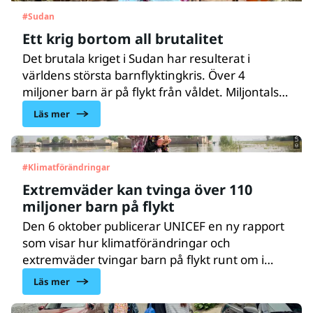
#
Sudan
Ett krig bortom all brutalitet
Det brutala kriget i Sudan har resulterat i
världens största barnflyktingkris. Över 4
© UNICEF/UN0730487/Bashir
miljoner barn är på flykt från våldet. Miljontals
barn är uttorkade och lider av allvarlig
Läs mer
undernäring. Och då har den årliga
svältperioden inte ens börjat.
#
Klimatförändringar
Extremväder kan tvinga över 110
miljoner barn på flykt
Den 6 oktober publicerar UNICEF en ny rapport
som visar hur klimatförändringar och
extremväder tvingar barn på flykt runt om i
världen och vilka förödande konsekvenser
Läs mer
detta får.