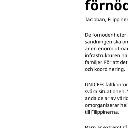
förnöd
Tacloban, Filippin
De förnödenheter 
sändningen ska omg
är en enorm utmanin
infrastrukturen har
familjer. För att d
och koordinering.
UNICEFs fältkontor 
svåra situationen. 
anda delar av värl
omorganiserar hela
till Filippinerna.
Barn är extremt så