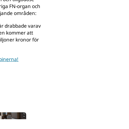
vriga FN-organ och
öljande områden:
är drabbade varav
rnen kommer att
ljoner kronor för
ppinerna!
© UNICEF/UN0876828/