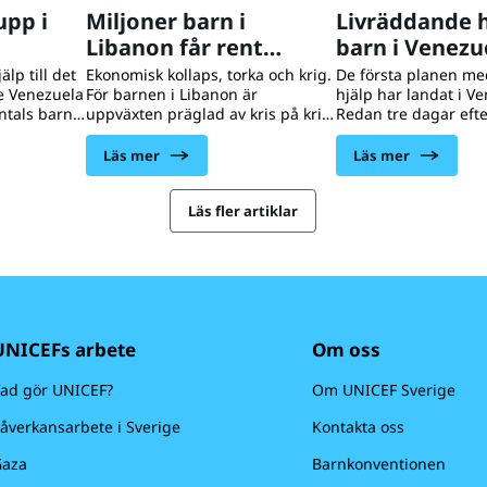
upp i
Miljoner barn i
Livräddande h
Libanon får rent
barn i Venezu
vatten med UNICEFs
lp till det
Ekonomisk kollaps, torka och krig.
De första planen med
e Venezuela
För barnen i Libanon är
hjälp har landat i V
hjälp
ntals barn
uppväxten präglad av kris på kris.
Redan tre dagar efte
behov av
Och vid varje kris finns UNICEF
jordbävningarna ku
anitet och
där för dem.
leverera ytterligare
Läs mer
Läs mer
lt stöd.
förnödenheter till b
och skalar
familjer. Samtidigt ä
rabbade
Läs fler artiklar
akut – 1,8 miljoner 
.
varav 680 000 barn, 
humanitärt stöd.
UNICEFs arbete
Om oss
ad gör UNICEF?
Om UNICEF Sverige
åverkansarbete i Sverige
Kontakta oss
aza
Barnkonventionen