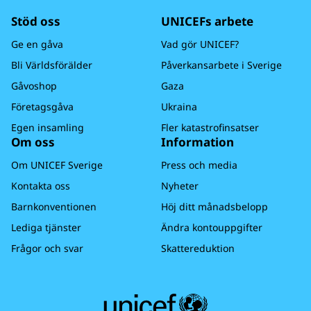
Stöd oss
UNICEFs arbete
Ge en gåva
Vad gör UNICEF?
Bli Världsförälder
Påverkansarbete i Sverige
Gåvoshop
Gaza
Företagsgåva
Ukraina
Egen insamling
Fler katastrofinsatser
Om oss
Information
Om UNICEF Sverige
Press och media
Kontakta oss
Nyheter
Barnkonventionen
Höj ditt månadsbelopp
Lediga tjänster
Ändra kontouppgifter
Frågor och svar
Skattereduktion