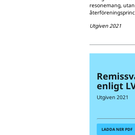
resonemang, utan a
återföreningsprinci
Utgiven 2021
Remissva
enligt 
Utgiven 2021
LADDA NER PDF