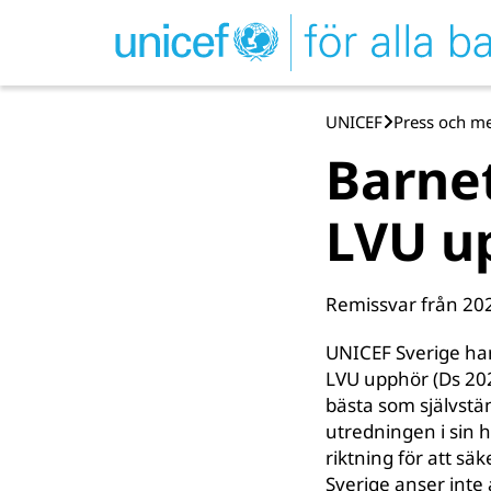
UNICEF
Press och m
Barnet
LVU u
Remissvar från 20
UNICEF Sverige har
LVU upphör (Ds 202
bästa som självstän
utredningen i sin he
riktning för att s
Sverige anser inte 