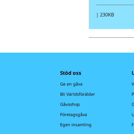
|
230KB
Stöd oss
Ge en gåva
V
Bli Världsförälder
P
Gåvoshop
G
Företagsgåva
U
Egen insamling
F