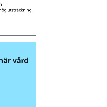
ch
 hög utsträckning.
när vård