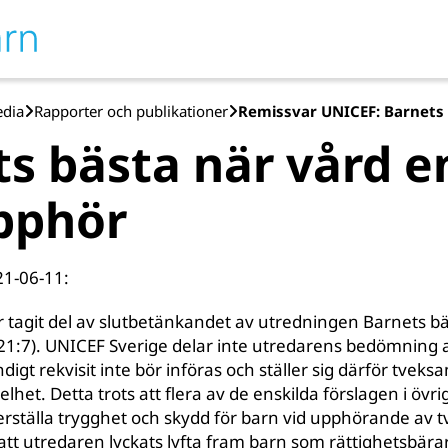
edia
Rapporter och publikationer
s bästa när vård en
pphör
21-06-11:
 tagit del av slutbetänkandet av utredningen Barnets bä
1:7). UNICEF Sverige delar inte utredarens bedömning a
digt rekvisit inte bör införas och ställer sig därför tveksa
lhet. Detta trots att flera av de enskilda förslagen i övrigt
äkerställa trygghet och skydd för barn vid upphörande av
att utredaren lyckats lyfta fram barn som rättighetsbärar