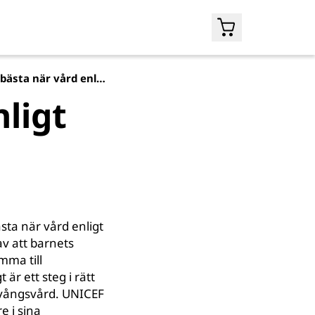
Remissvar UNICEF: Barnets bästa när vård enligt LVU upphör
ligt
sta när vård enligt
v att barnets
mma till
 är ett steg i rätt
 tvångsvård. UNICEF
e i sina