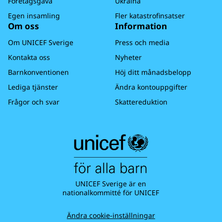
Företagsgåva
Ukraina
Egen insamling
Fler katastrofinsatser
Om oss
Information
Om UNICEF Sverige
Press och media
Kontakta oss
Nyheter
Barnkonventionen
Höj ditt månadsbelopp
Lediga tjänster
Ändra kontouppgifter
Frågor och svar
Skattereduktion
UNICEF Sverige är en
nationalkommitté för UNICEF
Ändra cookie-inställningar