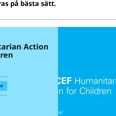
as på bästa sätt.
arian Action
dren
DF