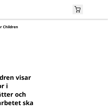
r Children
dren visar
r i
ätter och
arbetet ska