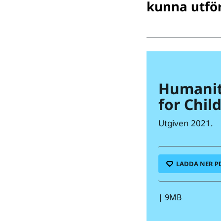
kunna utför
Humanit
for Chil
Utgiven 2021.
LADDA NER P
|
9MB