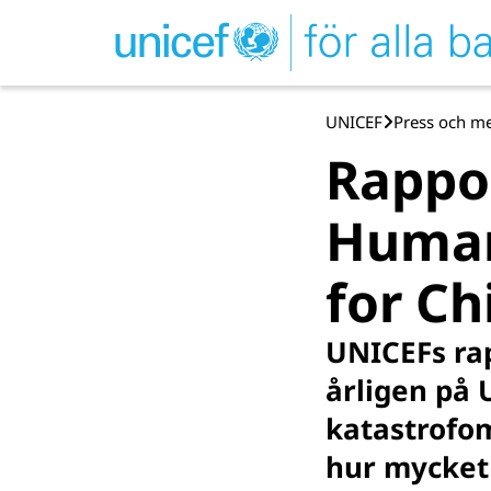
UNICEF
Press och m
Rappo
Human
for Ch
UNICEFs rap
årligen på 
katastrof­o
hur mycket 