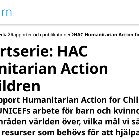
edia
Rapporter och publikationer
HAC Humanitarian Action fo
rtserie: HAC
itarian Action
ildren
port Humanitarian Action for Chil
UNICEFs arbete för barn och kvinno
mråden världen över, vilka mål vi s
resurser som behövs för att hjälp­