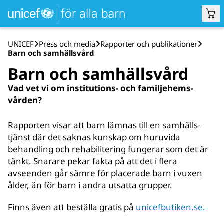
UNICEF
Press och media
Rapporter och publikationer
Barn och samhälls­vård
Barn och samhälls­vård
Vad vet vi om institutions- och familjehems­
vården?
Rapporten visar att barn lämnas till en samhälls­
tjänst där det saknas kunskap om huru­vida
behand­ling och rehabili­tering fungerar som det är
tänkt. Snarare pekar fakta på att det i flera
avseenden går sämre för placerade barn i vuxen
ålder, än för barn i andra utsatta grupper.
Finns även att beställa gratis på
unicefbutiken.se.