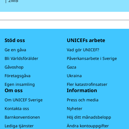
|
2MB
Stöd oss
UNICEFs arbete
Ge en gåva
Vad gör UNICEF?
Bli Världsförälder
Påverkansarbete i Sverige
Gåvoshop
Gaza
Företagsgåva
Ukraina
Egen insamling
Fler katastrofinsatser
Om oss
Information
Om UNICEF Sverige
Press och media
Kontakta oss
Nyheter
Barnkonventionen
Höj ditt månadsbelopp
Lediga tjänster
Ändra kontouppgifter