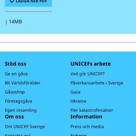
LADDA NER PDF
|
14MB
Stöd oss
UNICEFs arbete
Ge en gåva
Vad gör UNICEF?
Bli Världsförälder
Påverkansarbete i Sverige
Gåvoshop
Gaza
Företagsgåva
Ukraina
Egen insamling
Fler katastrofinsatser
Om oss
Information
Om UNICEF Sverige
Press och media
Kontakta oss
Nyheter