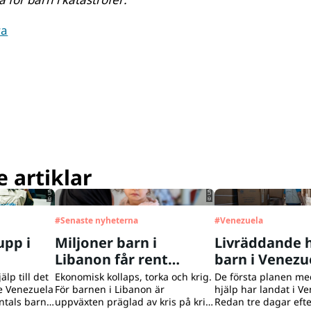
va
© UNICEF/UNI964788/Choufany
© UNICEF/UN0879564/Párraga
 artiklar
#
Senaste nyheterna
#
Venezuela
upp i
Miljoner barn i
Livräddande h
Libanon får rent
barn i Venezu
vatten med UNICEFs
lp till det
Ekonomisk kollaps, torka och krig.
De första planen med
e Venezuela
För barnen i Libanon är
hjälp har landat i V
hjälp
ntals barn
uppväxten präglad av kris på kris.
Redan tre dagar efte