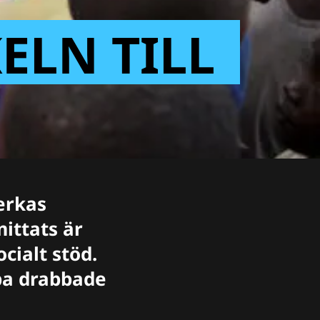
ELN TILL
erkas
mittats är
cialt stöd.
lpa drabbade