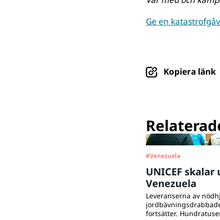
Ge en katastrofgå
Kopiera länk
Relaterade
#
Venezuela
UNICEF skalar 
Venezuela
Leveranserna av nödhjä
jordbävningsdrabbad
fortsätter. Hundratuse