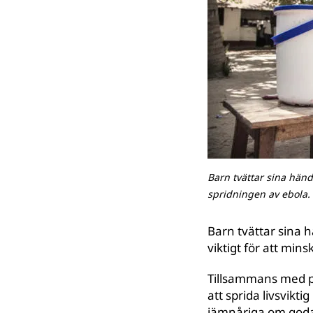
Barn tvättar sina händ
spridningen av ebola.
Barn tvättar sina 
viktigt för att min
Tillsammans med pa
att sprida livsvikt
jämnåriga om goda 