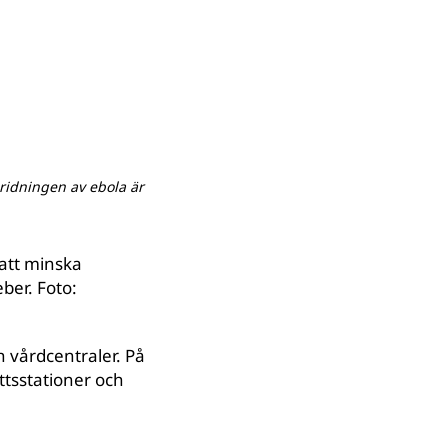
pridningen av ebola är
 att minska
ber. Foto:
h vårdcentraler. På
ttsstationer och