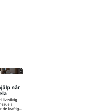
© UNICEF/UN0876828/
jälp når
ela
 livsviktig
enezuela.
r de kraftiga