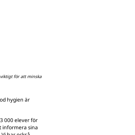
iktigt för att minska
God hygien är
3 000 elever för
tt informera sina
 Vi har också