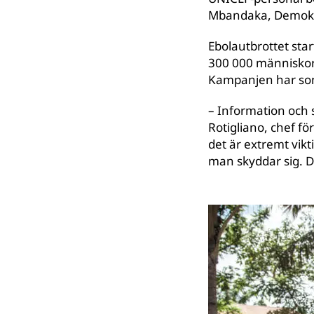
Mbandaka, Demokra
Ebolautbrottet sta
300 000 människor
Kampanjen har som
– Information och s
Rotigliano, chef fö
det är extremt vikt
man skyddar sig. D