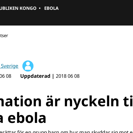
PUBLIKEN KONGO
•
EBOLA
atser
 Sverige
Uppdaterad |
06 08
2018 06 08
ation är nyckeln til
a ebola
rättar för en grupp barn om hur man skyddar sig mot eb