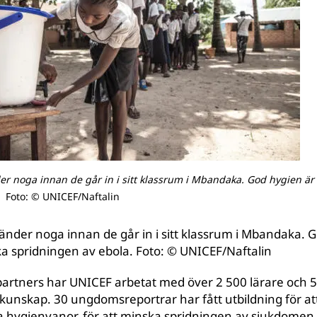
er noga innan de går in i sitt klassrum i Mbandaka. God hygien är v
Foto: © UNICEF/Naftalin
händer noga innan de går in i sitt klassrum i Mbandaka. 
ska spridningen av ebola. Foto: © UNICEF/Naftalin
rtners har UNICEF arbetat med över 2 500 lärare och 5
ig kunskap. 30 ungdomsreportrar har fått utbildning för a
hygienvanor, för att minska spridningen av sjukdomen.