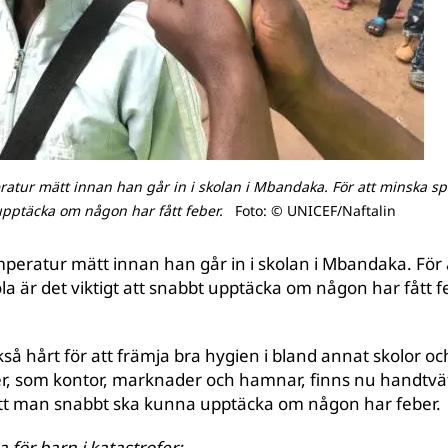
ratur mätt innan han går in i skolan i Mbandaka. För att minska s
 upptäcka om någon har fått feber.
Foto: © UNICEF/Naftalin
emperatur mätt innan han går in i skolan i Mbandaka. För
a är det viktigt att snabbt upptäcka om någon har fått fe
å hårt för att främja bra hygien i bland annat skolor oc
ser, som kontor, marknader och hamnar, finns nu handtvä
att man snabbt ska kunna upptäcka om någon har feber.
för barn i katastrofer: