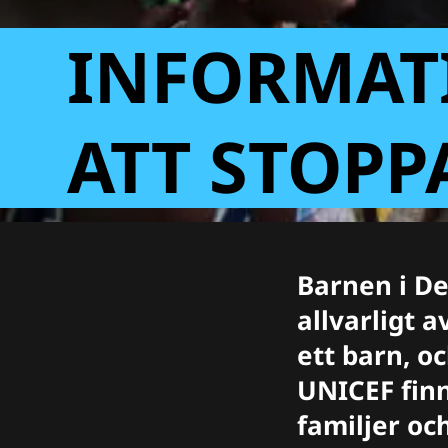
INFORMATI
ATT STOPP
Barnen i D
allvarligt 
ett barn, o
UNICEF finn
familjer oc