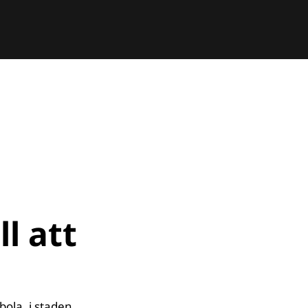
l att
ola, i staden