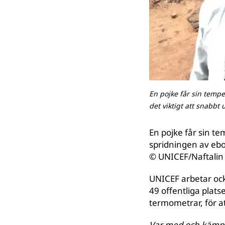
En pojke får sin tempe
det viktigt att snabbt
En pojke får sin t
spridningen av ebol
© UNICEF/Naftalin
UNICEF arbetar ocks
49 offentliga plat
termometrar, för 
Var med och kämpa 