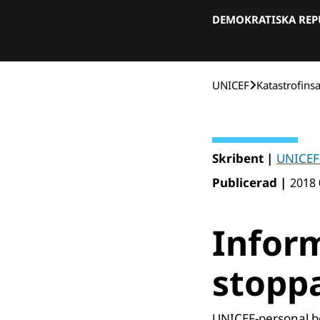
DEMOKRATISKA RE
UNICEF
Katastrofins
Skribent |
UNICEF
Publicerad |
2018 
Inform
stopp
UNICEF-personal be