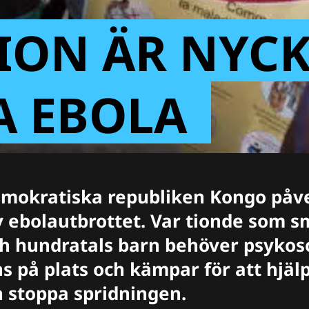
ON ÄR NYCK
A EBOLA
emokratiska republiken Kongo påv
av ebolautbrottet. Var tionde som s
ch hundratals barn behöver psykoso
s på plats och kämpar för att hjä
h stoppa spridningen.