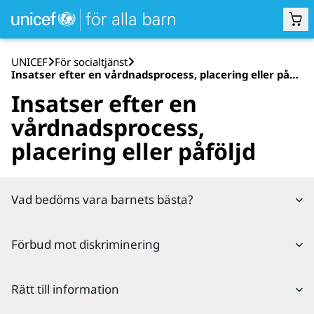
UNICEF
För socialtjänst
Insatser efter en vårdnadsprocess, placering eller påföljd
Insatser efter en
vårdnadsprocess,
placering eller påföljd
Vad bedöms vara barnets bästa?
Vid insatser efter en vårdnadsprocess, placering
Förbud mot diskriminering
eller påföljd ska socialtjänsten väga samman det
som bedöms vara barnets bästa utifrån lagkrav,
Vid insatser efter en vårdnadsprocess, placering
nationell vägledning, bästa tillgängliga kunskap,
Rätt till information
eller påföljd ska socialtjänsten bidra till ökad
praxis i landet, socialtjänstens egen expertis och