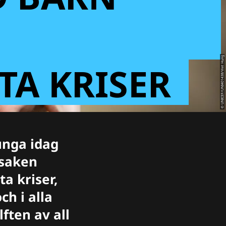
© UNICEF/UNI401438/Viet Hung
STA KRISER
unga idag
rsaken
ta kriser,
ch i alla
ften av all