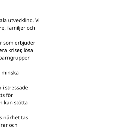
la utveckling. Vi
re, familjer och
er som erbjuder
ra kriser, lösa
i barngrupper
t minska
n i stressade
ts för
n kan stötta
s närhet tas
ldrar och