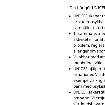
Det här gör UNICEF 
UNICEF skapar tr
erbjuder psykisk 
samhället i stor
Tillsammans med 
aktiviteter för a
problem, reglera
eller genom sport
Vi jobbar med at
mobbning, våld o
UNICEF hjälper fö
situationer. Vi i
exempelvis krig 
barn med psykis
UNICEF säkerstäl
omhand. Vi erbjude
vårdnadshavare s