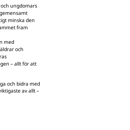
n och ungdomars
tt gemensamt
ftigt minska den
grammet fram
rn med
äldrar och
ras
en – allt för att
nga och bidra med
ktigaste av allt –