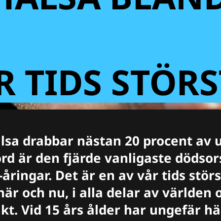
A
R TIDS STÖR
lsa drabbar nästan 20 procent av 
rd är den fjärde vanligaste dödso
åringar. Det är en av vår tids störs
r och nu, i alla delar av världen o
kt. Vid 15 års ålder har ungefär häl