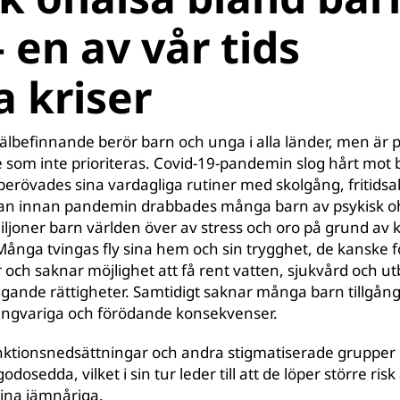
 en av vår tids
a kriser
välbefinnande berör barn och unga i alla länder, men är 
 som inte prioriteras. Covid-19-pandemin slog hårt mot
berövades sina vardagliga rutiner med skolgång, fritidsak
an innan pandemin drabbades många barn av psykisk oh
iljoner barn världen över av stress och oro på grund av k
 Många tvingas fly sina hem och sin trygghet, de kanske f
h saknar möjlighet att få rent vatten, sjukvård och utbi
gande rättigheter. Samtidigt saknar många barn tillgång t
 långvariga och förödande konsekvenser.
ktionsnedsättningar och andra stigmatiserade grupper h
lgodosedda, vilket i sin tur leder till att de löper större ris
sina jämnåriga.