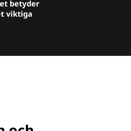
Det betyder
t viktiga
n och