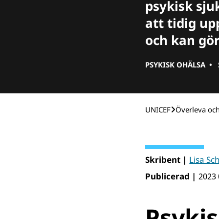
psykisk sju
att tidig u
och kan gör
PSYKISK OHÄLSA
•
UNICEF
Över­leva oc
Skribent |
Lisa Sc
Publicerad |
2023 
Psykis