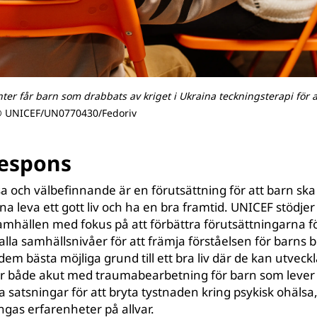
nter får barn som drabbats av kriget i Ukraina teckningsterapi för 
© UNICEF/UN0770430/Fedoriv
respons
a och välbefinnande är en förutsättning för att barn ska u
nna leva ett gott liv och ha en bra framtid. UNICEF stödje
samhällen med fokus på att förbättra förutsättningarna f
 alla samhällsnivåer för att främja förståelsen för barns 
dem bästa möjliga grund till ett bra liv där de kan utveckla
tar både akut med traumabearbetning för barn som lever i 
 satsningar för att bryta tystnaden kring psykisk ohälsa,
ngas erfarenheter på allvar.