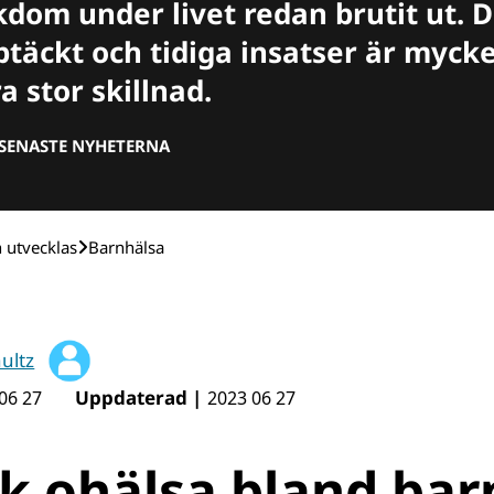
kdom under livet redan brutit ut. 
pptäckt och tidiga insatser är mycke
a stor skillnad.
SENASTE NYHETERNA
h utvecklas
Barnhälsa
hultz
Uppdaterad |
06 27
2023 06 27
k ohälsa bland bar