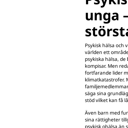
unga –
störst
Psykisk hälsa och 
världen ett område
psykiska hälsa, de 
kompisar. Men red
fortfarande lider m
klimatkatastrofer.
familjemedlemmar oc
säga sina grundläg
stöd vilket kan få
Även barn med fun
sina rättigheter til
psykisk ohälsa än 