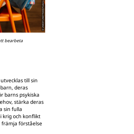
© UNICEF/UN0770430/Fedoriv
att bearbeta
tvecklas till sin
r barn, deras
ör barns psykiska
behov, stärka deras
 sin fulla
krig och konflikt
 främja förståelse