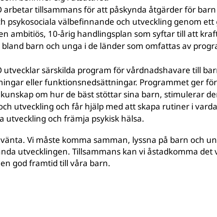
arbetar tillsammans för att påskynda åtgärder för bar
och psykosociala välbefinnande och utveckling genom e
n ambitiös, 10-årig handlingsplan som syftar till att kra
n bland barn och unga i de länder som omfattas av pro
utvecklar särskilda program för vårdnadshavare till ba
ningar eller funktionsnedsättningar. Programmet ger för
unskap om hur de bäst stöttar sina barn, stimulerar de
 utveckling och får hjälp med att skapa rutiner i vardag
ga utveckling och främja psykisk hälsa.
att vänta. Vi måste komma samman, lyssna på barn och u
vända utvecklingen. Tillsammans kan vi åstadkomma det vi
n god framtid till våra barn.