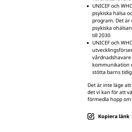
UNICEF och WHO 
psykiska hälsa 
program. Det är e
psykiska ohälsa
till 2030
UNICEF och WHO 
utvecklingsförse
vårdnadshavare k
kommunikation och
stötta barns tidi
Det är inte läge 
det vi kan för att 
förmedla hopp om e
Kopiera länk