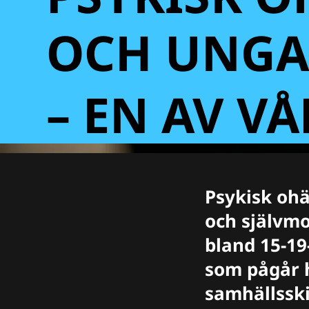
OCH UNG
– EN AV VÅ
Psykisk ohä
och självmo
bland 15-19-
som pågår hä
samhällsski