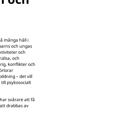
på många håll i
 barns och ungas
tiviteter och
älsa, och
rig, konflikter och
örlorar
ldning – det vill
ill psykosocialt
ar svårare att få
k att drabbas av