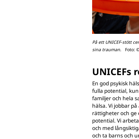
På ett UNICEF-stött ce
sina trauman.
Foto: 
UNICEFs 
En god psykisk häls
fulla potential, ku
familjer och hela 
hälsa. Vi jobbar på
rättigheter och ge 
potential. Vi arbe
och med långsiktiga
och ta barns och u