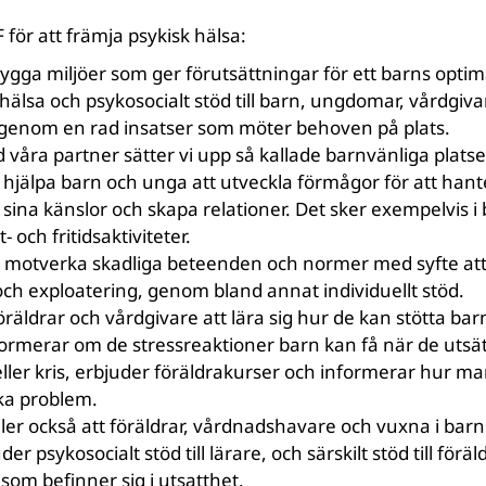
för att främja psykisk hälsa:
ygga miljöer som ger förutsättningar för ett barns optima
hälsa och psykosocialt stöd till barn, ungdomar, vårdgiva
t genom en rad insatser som möter behoven på plats.
våra partner sätter vi upp så kallade barnvänliga plats
tt hjälpa barn och unga att utveckla förmågor för att hante
 sina känslor och skapa relationer. Det sker exempelvis 
- och fritidsaktiviteter.
t motverka skadliga beteenden och normer med syfte at
ch exploatering, genom bland annat individuellt stöd.
räldrar och vårdgivare att lära sig hur de kan stötta bar
nformerar om de stressreaktioner barn kan få när de utsät
eller kris, erbjuder föräldrakurser och informerar hur ma
ka problem.
ler också att föräldrar, vårdnadshavare och vuxna i barn
r psykosocialt stöd till lärare, och särskilt stöd till förä
om befinner sig i utsatthet.